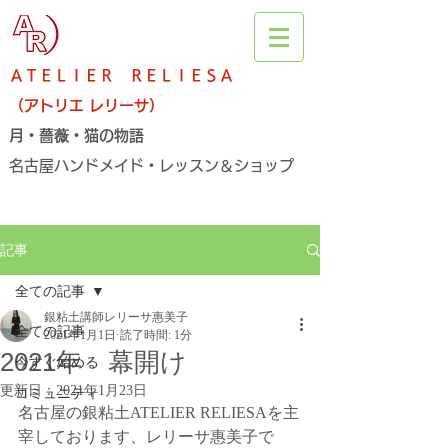
ＡＴＥＬＩＥＲ ＲＥＬＩＥＳＡ
（アトリエ レリーサ）
月・薔薇・猫の物語
名古屋ハンドメイド・レッスン＆ショップ​
記事
全ての記事
銀粘土講師レリーサ惠美子
全ての記事
2021年1月1日
読了時間: 1分
2021年 幕開け
今すぐ始める
更新日：
2021年1月23日
コミュニティ
名古屋の銀粘土ATELIER RELIESAを主
宰しております、レリーサ惠美子で