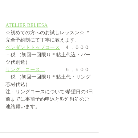
ATELIER RELIESA
☆初めての方へのお試しレッスン☆ ＊
完全予約制にて丁寧に教えます。   
ペンダントトップコース
　４，０００
＋税 （初回一回限り＊粘土代込・パー
ツ代別途）  
リング　コース　
　　　　５，５００
＋税 （初回一回限り＊粘土代・リング
芯材代込） 
注：リングコースについて/希望日の3日
前までに事前予約申込とﾘﾝｸﾞｻｲｽﾞのご
連絡願います。