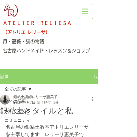
ＡＴＥＬＩＥＲ ＲＥＬＩＥＳＡ
（アトリエ レリーサ）
月・薔薇・猫の物語
名古屋ハンドメイド・レッスン＆ショップ​
記事
全ての記事
銀粘土講師レリーサ惠美子
全ての記事
2019年7月7日
読了時間: 1分
銀粘土とタイルと私
今すぐ始める
コミュニティ
名古屋の銀粘土教室アトリエレリーサ
を主宰してます、レリーサ惠美子で