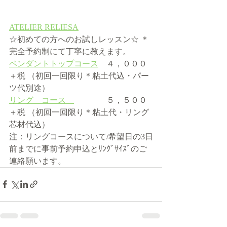
ATELIER RELIESA
☆初めての方へのお試しレッスン☆ ＊
完全予約制にて丁寧に教えます。   
ペンダントトップコース
　４，０００
＋税 （初回一回限り＊粘土代込・パー
ツ代別途）  
リング　コース　
　　　　５，５００
＋税 （初回一回限り＊粘土代・リング
芯材代込） 
注：リングコースについて/希望日の3日
前までに事前予約申込とﾘﾝｸﾞｻｲｽﾞのご
連絡願います。