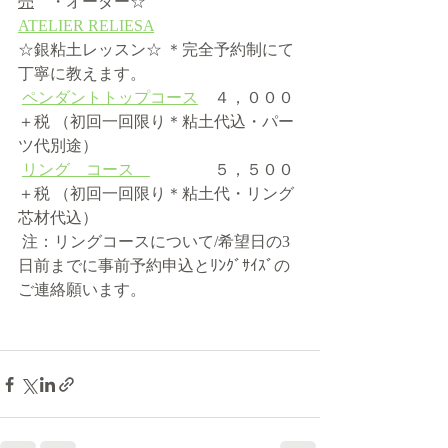
売
　・オーダー☆
ATELIER RELIESA
☆銀粘土レッスン☆ ＊完全予約制にて
丁寧に教えます。 
ペンダントトップコース
　４，０００
＋税 （初回一回限り＊粘土代込・パー
ツ代別途）  
リング　コース　
　　　　５，５００
＋税 （初回一回限り＊粘土代・リング
芯材代込） 
 注：リングコースについて/希望日の3
日前までに事前予約申込とﾘﾝｸﾞｻｲｽﾞの
ご連絡願います。