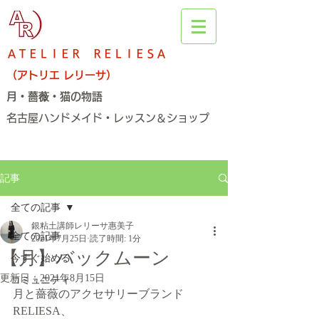
ＡＴＥＬＩＥＲ ＲＥＬＩＥＳＡ
（アトリエ レリーサ）
月・薔薇・猫の物語
名古屋ハンドメイド・レッスン＆ショップ​
記事
全ての記事
銀粘土講師レリーサ惠美子
全ての記事
2021年7月25日
読了時間: 1分
【月】バックムーン
今すぐ始める
更新日：
2021年8月15日
コミュニティ
月と薔薇のアクセサリーブランド
RELIESA、