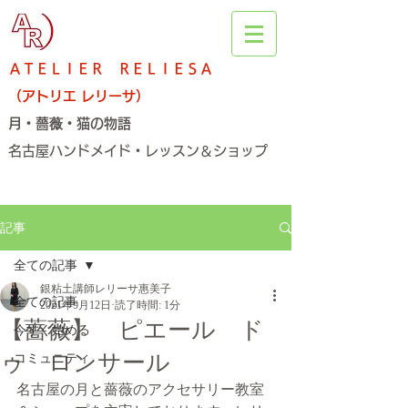
ＡＴＥＬＩＥＲ ＲＥＬＩＥＳＡ
（アトリエ レリーサ）
月・薔薇・猫の物語
名古屋ハンドメイド・レッスン＆ショップ​
記事
全ての記事
銀粘土講師レリーサ惠美子
全ての記事
2021年9月12日
読了時間: 1分
【薔薇】 ピエール ド
今すぐ始める
ゥ ロンサール
コミュニティ
名古屋の月と薔薇のアクセサリー教室