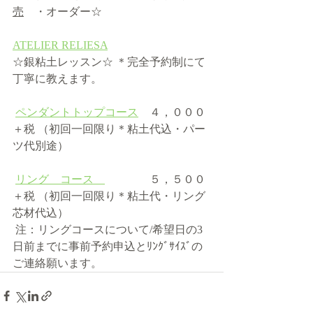
売
　・オーダー☆
ATELIER RELIESA
☆銀粘土レッスン☆ ＊完全予約制にて
丁寧に教えます。 
ペンダントトップコース
　４，０００
＋税 （初回一回限り＊粘土代込・パー
ツ代別途）  
リング　コース　
　　　　５，５００
＋税 （初回一回限り＊粘土代・リング
芯材代込） 
 注：リングコースについて/希望日の3
日前までに事前予約申込とﾘﾝｸﾞｻｲｽﾞの
ご連絡願います。